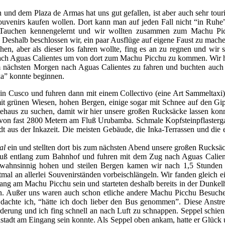
 und dem Plaza de Armas hat uns gut gefallen, ist aber auch sehr tou
ouvenirs kaufen wollen. Dort kann man auf jeden Fall nicht “in Ruhe
m Tauchen kennengelernt und wir wollten zusammen zum Machu Pic
 Deshalb beschlossen wir, ein paar Ausflüge auf eigene Faust zu mache
n, aber als dieser los fahren wollte, fing es an zu regnen und wir 
ch Aguas Calientes um von dort zum Machu Picchu zu kommen. Wir hatt
m nächsten Morgen nach Aguas Calientes zu fahren und buchten auch g
ka” konnte beginnen.
in Cusco und fuhren dann mit einem Collectivo (eine Art Sammeltaxi)
 grünen Wiesen, hohen Bergen, einige sogar mit Schnee auf den Gipf
tehaus zu suchen, damit wir hier unsere großen Rucksäcke lassen kon
 von fast 2800 Metern am Fluß Urubamba. Schmale Kopfsteinpflastergass
tadt aus der Inkazeit. Die meisten Gebäude, die Inka-Terrassen und d
al
ein und stellten dort bis zum nächsten Abend unsere großen Rucks
luß entlang zum Bahnhof und fuhren mit dem Zug nach Aguas Caliente
 wahnsinnig hohen und steilen Bergen kamen wir nach 1,5 Stunden 
al an allerlei Souvenirständen vorbeischlängeln. Wir fanden gleich 
 am Machu Picchu sein und starteten deshalb bereits in der Dunkelhei
urden. Außer uns waren auch schon etliche andere Machu Picchu Besuc
n dachte ich, “hätte ich doch lieber den Bus genommen”. Diese Anst
erung und ich fing schnell an nach Luft zu schnappen. Seppel schien
kastadt am Eingang sein konnte. Als Seppel oben ankam, hatte er Glück 