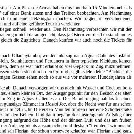
ristisch. Am Plaza de Armas haben uns innerhalb 15 Minuten mehr als
” auf einer Bank sitzen und das Treiben beobachten. Am Nachmittag
chu und eine Trekkingtour machen. Wir fragten in verschiedenen
n und auf eine geführte Tour zu verzichten.
stiegen schnell wieder aus. Den Nachmittag verbrachten wir mit der
en gar nicht daran gedacht, dass ja Ostern vor der Tür stand und es
leich die Zugtickets. Danach kauften wir auch noch die Tickets für
 nach Ollantaytambo, wo der Inkazug nach Aguas Calientes losfährt.
eln, Steinhäusern und Peruanern in ihrer typischen Kleidung kamen
nten, denn es war nicht erlaubt so viel Gepäck im Zug mitzunehmen.
en ziehen sich durch den Ort und es gibt viele kleine “Bächle”, die
ie engen Gassen sehen noch so aus wie vor mehreren Hundertjahren als
äcke ab. Danach versorgten wir uns noch mit Wasser und Cocabonbons
s, einem kleinen Ort, der Ausgangspunkt für den Besuch der alten
im Zug in Aguas Calientes an. Der Bahnhof ging nahtlos in einen
ein günstiges Zimmer im
Hostal Joe
, aber die Nacht war für uns schon
t um 4:45 Uhr. Die ersten Minuten führten über eine Schotterstraße
her auf den Beinen. Und dann begann der anstrengende Aufstieg über
rengung aufgrund der Höhe und der dünnen Luft, und das am frühen
 der Aufstieg nichts auszumachen und deshalb “trennten” wir uns auf
und sah Florian, der schon vorneweg gelaufen war. Florian stand ganz