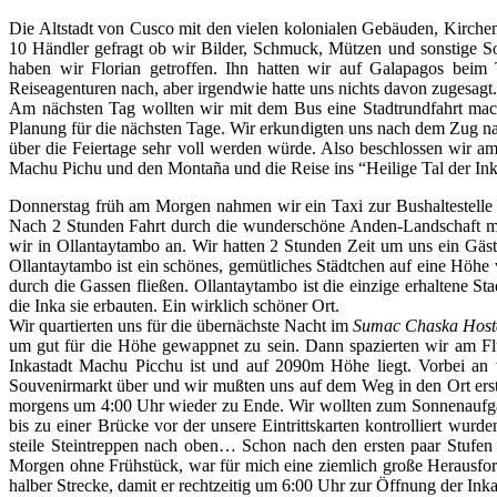
Die Altstadt von Cusco mit den vielen kolonialen Gebäuden, Kirchen
10 Händler gefragt ob wir Bilder, Schmuck, Mützen und sonstige S
haben wir Florian getroffen. Ihn hatten wir auf Galapagos bei
Reiseagenturen nach, aber irgendwie hatte uns nichts davon zugesagt.
Am nächsten Tag wollten wir mit dem Bus eine Stadtrundfahrt mache
Planung für die nächsten Tage. Wir erkundigten uns nach dem Zug na
über die Feiertage sehr voll werden würde. Also beschlossen wir a
Machu Pichu und den Montaña und die Reise ins “Heilige Tal der In
Donnerstag früh am Morgen nahmen wir ein Taxi zur Bushaltestelle 
Nach 2 Stunden Fahrt durch die wunderschöne Anden-Landschaft mit
wir in Ollantaytambo an. Wir hatten 2 Stunden Zeit um uns ein Gäs
Ollantaytambo ist ein schönes, gemütliches Städtchen auf eine Höhe
durch die Gassen fließen. Ollantaytambo ist die einzige erhaltene S
die Inka sie erbauten. Ein wirklich schöner Ort.
Wir quartierten uns für die übernächste Nacht im
Sumac Chaska Host
um gut für die Höhe gewappnet zu sein. Dann spazierten wir am F
Inkastadt Machu Picchu ist und auf 2090m Höhe liegt. Vorbei an
Souvenirmarkt über und wir mußten uns auf dem Weg in den Ort erstm
morgens um 4:00 Uhr wieder zu Ende. Wir wollten zum Sonnenaufgang
bis zu einer Brücke vor der unsere Eintrittskarten kontrolliert w
steile Steintreppen nach oben… Schon nach den ersten paar Stufe
Morgen ohne Frühstück, war für mich eine ziemlich große Herausford
halber Strecke, damit er rechtzeitig um 6:00 Uhr zur Öffnung der In